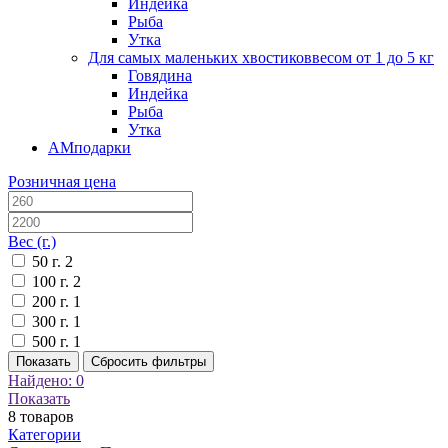
Индейка
Рыба
Утка
Для самых маленьких хвостиков
весом от 1 до 5 кг
Говядина
Индейка
Рыба
Утка
АМподарки
Розничная цена
Вес (г.)
50 г.
2
100 г.
2
200 г.
1
300 г.
1
500 г.
1
Показать
Сбросить фильтры
Найдено:
0
Показать
8
товаров
Категории