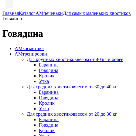
Главная
Каталог
АМпеченьки
Для самых маленьких хвостиков
Говядина
Говядина
АМкосметика
АМтренировки
Для крупных хвостиков
весом от 40 кг и более
Баранина
Говядина
Кролик
Утка
Для средних хвостиков
весом от 30 до 40 кг
Баранина
Говядина
Кролик
Утка
Для средних хвостиков
весом от 20 до 30 кг
Баранина
Говядина
Кролик
Утка