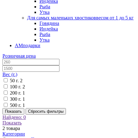
Индейка
Рыба
Утка
Для самых маленьких хвостиков
весом от 1 до 5 кг
Говядина
Индейка
Рыба
Утка
АМподарки
Розничная цена
Вес (г.)
50 г.
2
100 г.
2
200 г.
1
300 г.
1
500 г.
1
Показать
Сбросить фильтры
Найдено:
0
Показать
2
товара
Категории