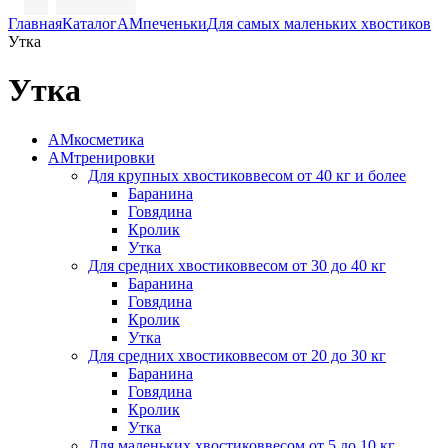
Главная
Каталог
АМпеченьки
Для самых маленьких хвостиков
Утка
Утка
АМкосметика
АМтренировки
Для крупных хвостиков
весом от 40 кг и более
Баранина
Говядина
Кролик
Утка
Для средних хвостиков
весом от 30 до 40 кг
Баранина
Говядина
Кролик
Утка
Для средних хвостиков
весом от 20 до 30 кг
Баранина
Говядина
Кролик
Утка
Для маленьких хвостиков
весом от 5 до 10 кг